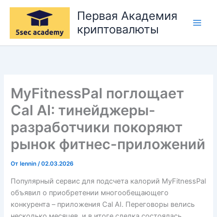
Перейти
Первая Академия
к
криптовалюты
содержимому
MyFitnessPal поглощает
Cal AI: тинейджеры-
разработчики покоряют
рынок фитнес-приложений
От
lennin
/
02.03.2026
Популярный сервис для подсчета калорий MyFitnessPal
объявил о приобретении многообещающего
конкурента – приложения Cal AI. Переговоры велись
несколько месяцев, и в итоге сделка состоялась.