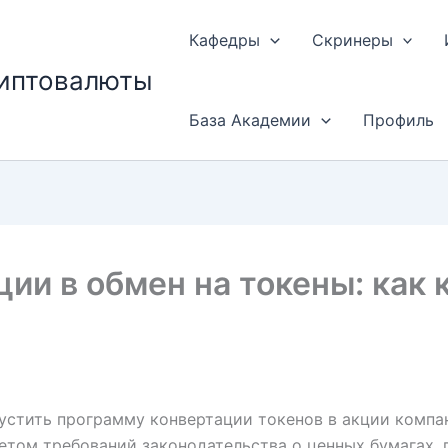
Кафедры
Скринеры
риптовалюты
База Академии
Профиль
ии в обмен на токены: как
устить программу конвертации токенов в акции компан
четом требований законодательства о ценных бумагах,