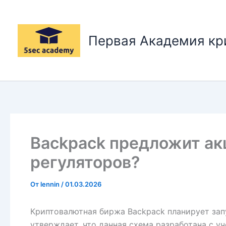
Перейти
к
содержимому
Первая Академия к
Backpack предложит акц
регуляторов?
От
lennin
/
01.03.2026
Криптовалютная биржа Backpack планирует зап
утверждает, что данная схема разработана с у