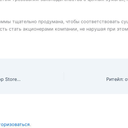
раммы тщательно продумана, чтобы соответствовать с
ть стать акционерами компании, не нарушая при этом
Взлёт Claude: чат-бот Anthropic возглавил рейтинг App Store после споров с Пентагоном
торизоваться
.