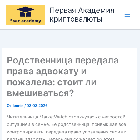
Перейти
Первая Академия
к
криптовалюты
содержимому
Родственница передала
права адвокату и
пожалела: стоит ли
вмешиваться?
От
lennin
/
03.03.2026
Читательница MarketWatch столкнулась с непростой
ситуацией в семье. Её родственница, привыкшая всё
контролировать, передала право управления своими
делами адвокату. Теперь она сожалеет об этом