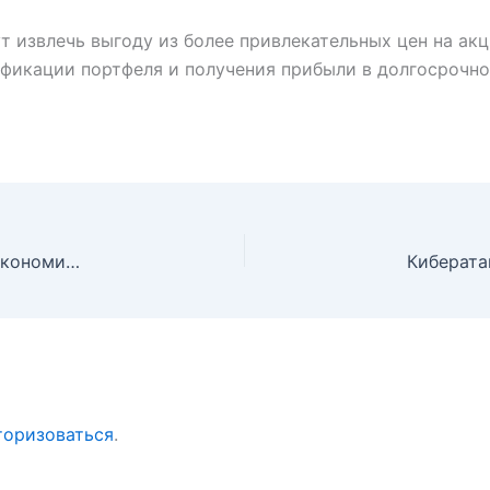
 извлечь выгоду из более привлекательных цен на акц
фикации портфеля и получения прибыли в долгосрочно
Растущее недовольство потребителей предвещает экономические проблемы, несмотря на позитивные показатели
торизоваться
.