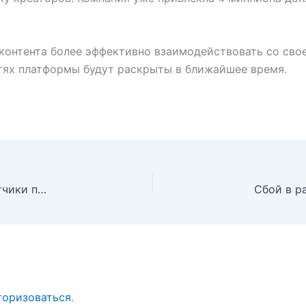
контента более эффективно взаимодействовать со свое
тях платформы будут раскрыты в ближайшее время.
MyFitnessPal поглощает Cal AI: тинейджеры-разработчики покоряют рынок фитнес-приложений
торизоваться
.