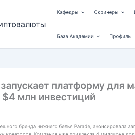
Кафедры
Скринеры
риптовалюты
База Академии
Профиль
запускает платформу для м
 $4 млн инвестиций
пешного бренда нижнего белья Parade, анонсировала з
 креаторов. Компания уже привлекла 4 миллиона дол