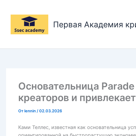
Перейти
к
содержимому
Первая Академия к
Основательница Parade 
креаторов и привлекает
От
lennin
/
02.03.2026
Ками Теллес, известная как основательница ус
ориентированной на быстрорастущую экономику