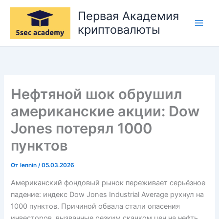
Перейти
Первая Академия
к
криптовалюты
содержимому
Нефтяной шок обрушил
американские акции: Dow
Jones потерял 1000
пунктов
От
lennin
/
05.03.2026
Американский фондовый рынок переживает серьёзное
падение: индекс Dow Jones Industrial Average рухнул на
1000 пунктов. Причиной обвала стали опасения
инвесторов, вызванные резким скачком цен на нефть,