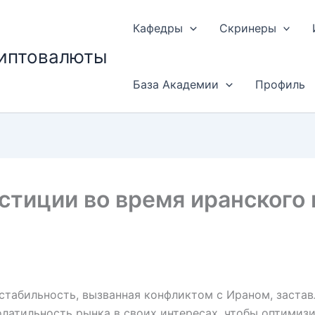
Кафедры
Скринеры
риптовалюты
База Академии
Профиль
стиции во время иранского
стабильность, вызванная конфликтом с Ираном, заста
латильность рынка в своих интересах, чтобы оптимизи