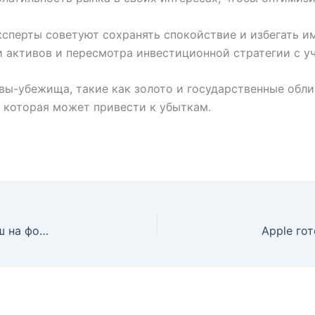
сперты советуют сохранять спокойствие и избегать им
активов и пересмотра инвестиционной стратегии с у
вы-убежища, такие как золото и государственные обли
, которая может привести к убыткам.
Американский экспортёр газа готовится сорвать куш на фоне европейского кризиса