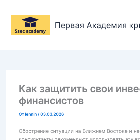
Перейти
к
содержимому
Первая Академия к
Как защитить свои инве
финансистов
От
lennin
/
03.03.2026
Обострение ситуации на Ближнем Востоке и не
консультанты рекомендуют использовать эту во