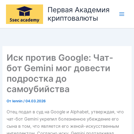
Перейти
Первая Академия
к
криптовалюты
содержимому
Иск против Google: Чат-
бот Gemini мог довести
подростка до
самоубийства
От
lennin
/
04.03.2026
Отец подал в суд на Google и Alphabet, утверждая, что
чат-бот Gemini укрепил болезненное убеждение его
сына в том, что является его женой-искусственным
интеллектом. Согласно иску, Gemini подталкивал