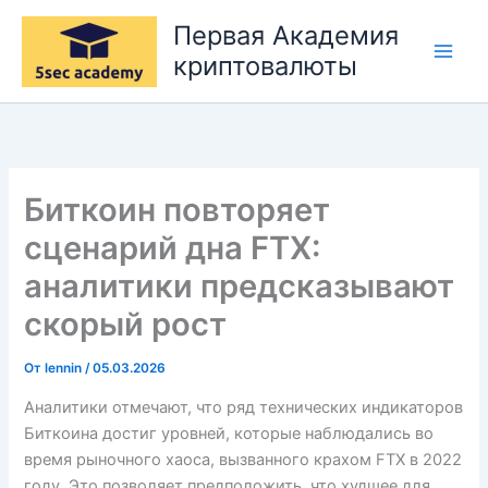
Перейти
Первая Академия
к
криптовалюты
содержимому
Биткоин повторяет
сценарий дна FTX:
аналитики предсказывают
скорый рост
От
lennin
/
05.03.2026
Аналитики отмечают, что ряд технических индикаторов
Биткоина достиг уровней, которые наблюдались во
время рыночного хаоса, вызванного крахом FTX в 2022
году. Это позволяет предположить, что худшее для