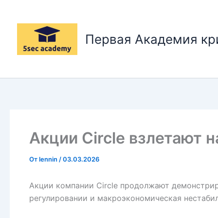
Перейти
к
содержимому
Первая Академия к
Акции Circle взлетают 
От
lennin
/
03.03.2026
Акции компании Circle продолжают демонстрир
регулировании и макроэкономическая нестабил