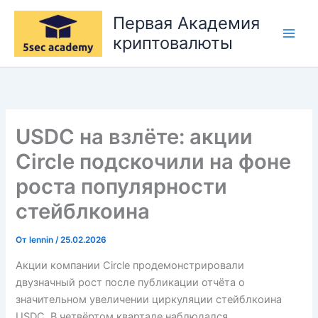
Перейти
Первая Академия
к
криптовалюты
содержимому
USDC на взлёте: акции
Circle подскочили на фоне
роста популярности
стейблкоина
От
lennin
/
25.02.2026
Акции компании Circle продемонстрировали
двузначный рост после публикации отчёта о
значительном увеличении циркуляции стейблкоина
USDC. В четвёртом квартале наблюдался