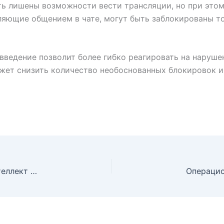
ть лишены возможности вести трансляции, но при этом
бляющие общением в чате, могут быть заблокированы т
овведение позволит более гибко реагировать на наруш
ожет снизить количество необоснованных блокировок 
IBM выстояла: эксперты уверены, искусственный интеллект не сломит компанию