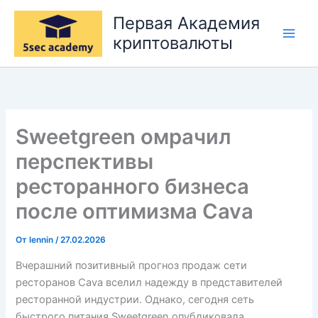
Перейти
Первая Академия
к
криптовалюты
содержимому
Sweetgreen омрачил
перспективы
ресторанного бизнеса
после оптимизма Cava
От
lennin
/
27.02.2026
Вчерашний позитивный прогноз продаж сети
ресторанов Cava вселил надежду в представителей
ресторанной индустрии. Однако, сегодня сеть
быстрого питания Sweetgreen опубликовала