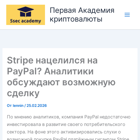
Перейти
Первая Академия
к
криптовалюты
содержимому
Stripe нацелился на
PayPal? Аналитики
обсуждают возможную
сделку
От
lennin
/
25.02.2026
По мнению аналитиков, компания PayPal недостаточно
инвестировала в развитие своего потребительского
сектора. На фоне этого активизировались слухи о
возможной покупке PayPal платёжным гигантом Stripe.