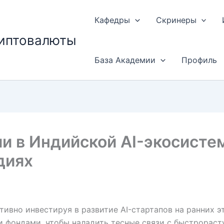
Кафедры
Скринеры
риптовалюты
База Академии
Профиль
ии в Индийской AI-экосист
диях
тивно инвестируя в развитие AI-стартапов на ранних э
 фондами, чтобы наладить тесные связи с быстрораст