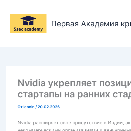
Перейти
к
содержимому
Первая Академия к
Nvidia укрепляет позиц
стартапы на ранних ста
От
lennin
/
20.02.2026
Nvidia расширяет свое присутствие в Индии, ак
некоммерческими организациями и венчурными