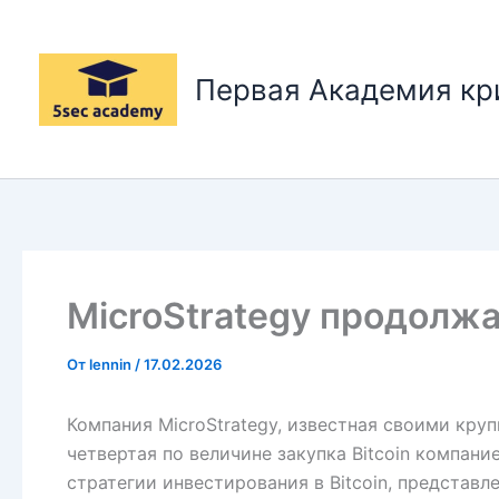
Перейти
к
содержимому
Первая Академия к
MicroStrategy продолжа
От
lennin
/
17.02.2026
Компания MicroStrategy, известная своими кру
четвертая по величине закупка Bitcoin компани
стратегии инвестирования в Bitcoin, представ