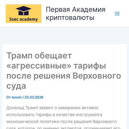
Перейти
Первая Академия
к
криптовалюты
содержимому
Трамп обещает
«агрессивные» тарифы
после решения Верховного
суда
От
lennin
/
23.02.2026
Дональд Трамп заявил о намерении активно
использовать тарифы в качестве инструмента
экономической политики после решения Верховного
суда, которое, по мнению экспертов, ограничивает его