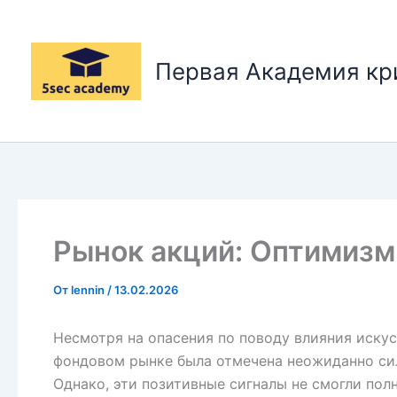
Перейти
к
содержимому
Первая Академия к
Рынок акций: Оптимизм
От
lennin
/
13.02.2026
Несмотря на опасения по поводу влияния иску
фондовом рынке была отмечена неожиданно сил
Однако, эти позитивные сигналы не смогли пол