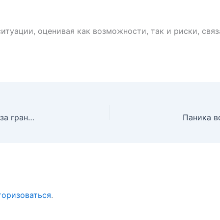
туации, оценивая как возможности, так и риски, связ
Стоит ли отказываться от Medicare, если вы живете за границей?
торизоваться
.