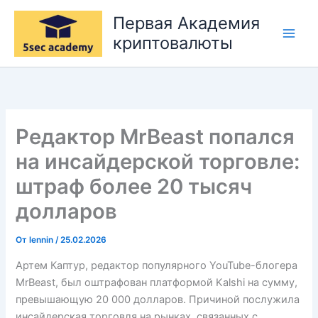
Перейти
Первая Академия
к
криптовалюты
содержимому
Редактор MrBeast попался
на инсайдерской торговле:
штраф более 20 тысяч
долларов
От
lennin
/
25.02.2026
Артем Каптур, редактор популярного YouTube-блогера
MrBeast, был оштрафован платформой Kalshi на сумму,
превышающую 20 000 долларов. Причиной послужила
инсайдерская торговля на рынках, связанных с