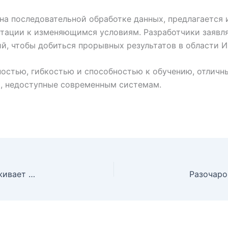
на последовательной обработке данных, предлагается 
тации к изменяющимся условиям. Разработчики заявл
й, чтобы добиться прорывных результатов в области И
ностью, гибкостью и способностью к обучению, отличн
и, недоступные современным системам.
В Нью-Йорке только одна группа населения поддерживает рождаемость на нужном уровне