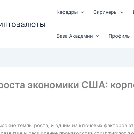
Кафедры
Скринеры
риптовалюты
База Академии
Профиль
роста экономики США: кор
сокие темпы роста, и одним из ключевых факторов эт
в развитие и расширение производства стимулируют эк