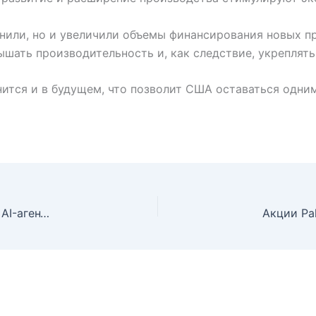
нили, но и увеличили объемы финансирования новых пр
ышать производительность и, как следствие, укреплят
нится и в будущем, что позволит США оставаться одни
Web 4.0: Криптовалюта как топливо для автономных AI-агентов