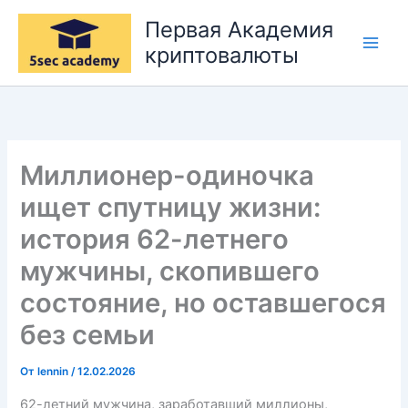
Перейти
Первая Академия
к
криптовалюты
содержимому
Миллионер-одиночка
ищет спутницу жизни:
история 62-летнего
мужчины, скопившего
состояние, но оставшегося
без семьи
От
lennin
/
12.02.2026
62-летний мужчина, заработавший миллионы,