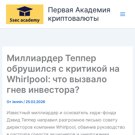
Перейти
Первая Академия
к
криптовалюты
содержимому
Миллиардер Теппер
обрушился с критикой на
Whirlpool: что вызвало
гнев инвестора?
От
lennin
/
25.02.2026
Известный миллиардер и основатель хедж-фонда
Дэвид Теппер направил разгромное письмо совету
директоров компании Whirlpool, обвинив руководство
в растрате средств акционеров и уничтожении