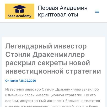
Перейти
Первая Академия
к
криптовалюты
содержимому
Легендарный инвестор
Стэнли Дракенмиллер
раскрыл секреты новой
инвестиционной стратегии
От
lennin
/
28.02.2026
Известный инвестор Стэнли Дракенмиллер заявил об
изменении своей инвестиционной стратегии. По его
словам, искусственный интеллект больше не является
ключевым направлением для вложений, как это было