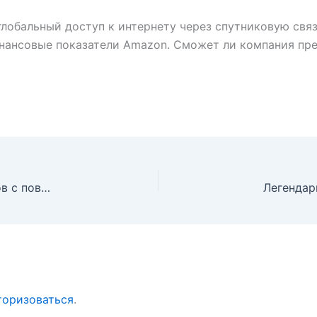
лобальный доступ к интернету через спутниковую связ
инансовые показатели Amazon. Сможет ли компания пр
Coinbase представила криптокошелек для ИИ-агентов с повышенной безопасностью
торизоваться
.