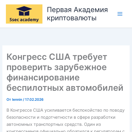
Перейти
Первая Академия
к
криптовалюты
содержимому
Конгресс США требует
проверить зарубежное
финансирование
беспилотных автомобилей
От
lennin
/
17.02.2026
В Конгрессе США усиливается беспокойство по поводу
безопасности и подотчетности в сфере разработки
автономных транспортных средств. Один из
конгрессменов официально обратился к регуляторам с