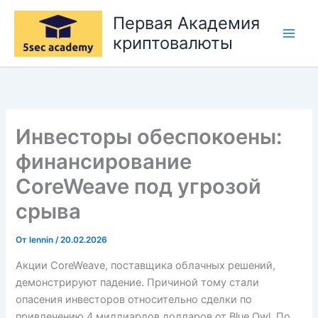
Перейти
Первая Академия
к
криптовалюты
содержимому
Инвесторы обеспокоены:
финансирование
CoreWeave под угрозой
срыва
От
lennin
/
20.02.2026
Акции CoreWeave, поставщика облачных решений,
демонстрируют падение. Причиной тому стали
опасения инвесторов относительно сделки по
привлечению 4 миллиардов долларов от Blue Owl. По