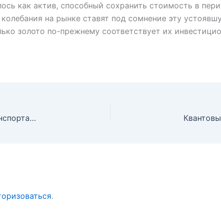
лось как актив, способный сохранить стоимость в пер
 колебания на рынке ставят под сомнение эту устоявш
олько золото по-прежнему соответствует их инвестици
Waymo держит оборону: что происходит в мире транспорта будущего
торизоваться
.