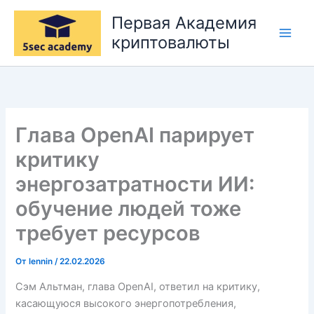
Перейти
Первая Академия
к
криптовалюты
содержимому
Глава OpenAI парирует
критику
энергозатратности ИИ:
обучение людей тоже
требует ресурсов
От
lennin
/
22.02.2026
Сэм Альтман, глава OpenAI, ответил на критику,
касающуюся высокого энергопотребления,