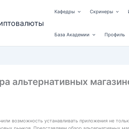
Кафедры
Скринеры
риптовалюты
База Академии
Профиль
эра альтернативных магази
учили возможность устанавливать приложения не тольк
овых рынков. Представляем обзор альтернативных маг