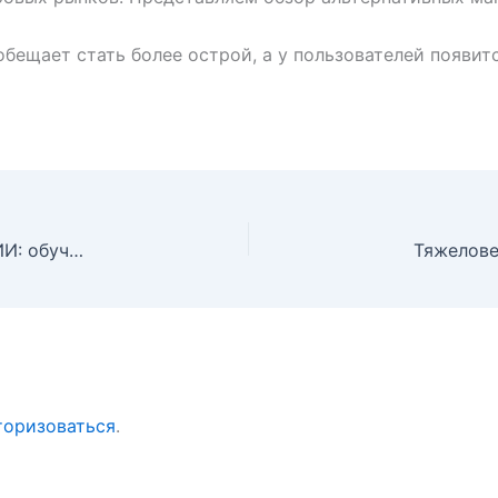
бещает стать более острой, а у пользователей появит
Глава OpenAI парирует критику энергозатратности ИИ: обучение людей тоже требует ресурсов
торизоваться
.