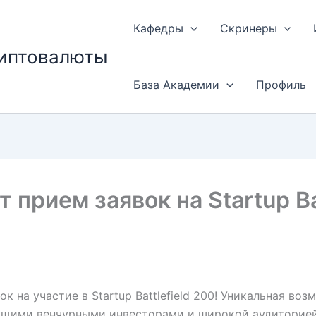
Кафедры
Скринеры
риптовалюты
База Академии
Профиль
 прием заявок на Startup Bat
к на участие в Startup Battlefield 200! Уникальная во
дущими венчурными инвесторами и широкой аудиторией