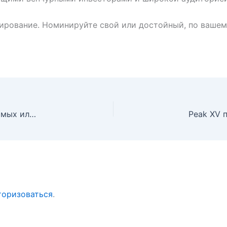
сирование. Номинируйте свой или достойный, по вашем
Искусственный интеллект в кино: шанс для независимых или угроза для творчества?
торизоваться
.