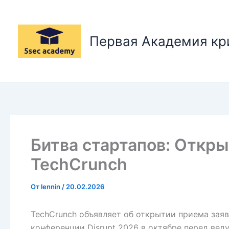
Перейти
к
содержимому
Первая Академия к
Битва стартапов: Открыт
TechCrunch
От
lennin
/
20.02.2026
TechCrunch объявляет об открытии приема заяво
конференции Disrupt 2026 в октябре перед ве