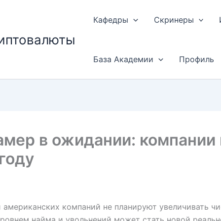
Кафедры
Скринеры
риптовалюты
База Академии
Профиль
амер в ожидании: компании
году
 американских компаний не планируют увеличивать чис
 уровнем найма и увольнений может стать новой реаль