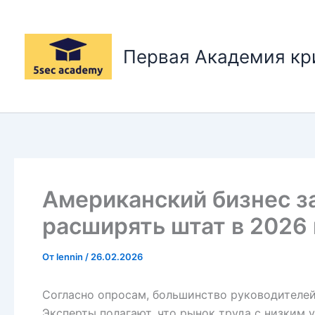
Перейти
к
содержимому
Первая Академия к
Американский бизнес з
расширять штат в 2026 
От
lennin
/
26.02.2026
Согласно опросам, большинство руководителей
Эксперты полагают, что рынок труда с низким