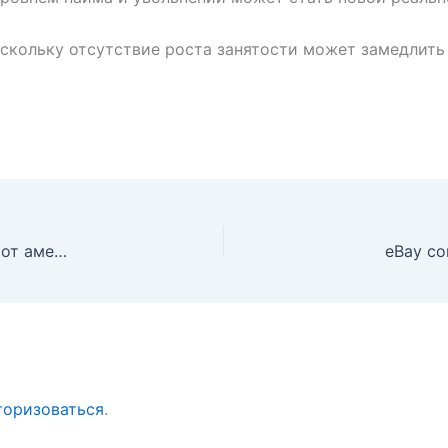
оскольку отсутствие роста занятости может замедлить
Минфин США намерен отключить швейцарский банк от американской финансовой системы из-за связей с Россией и Ираном
eBay со
торизоваться
.