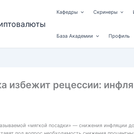
Кафедры
Скринеры
риптовалюты
База Академии
Профиль
а избежит рецессии: инфля
азываемой «мягкой посадки» — снижения инфляции до
ставят под вопрос необходимость снижения процентных