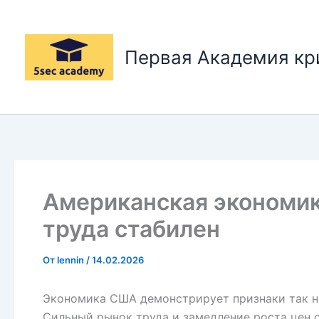
Перейти
к
содержимому
Первая Академия к
Американская экономик
труда стабилен
От
lennin
/
14.02.2026
Экономика США демонстрирует признаки так н
Сильный рынок труда и замедление роста цен 