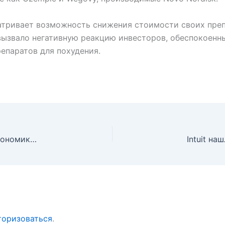
атривает возможность снижения стоимости своих препа
 вызвало негативную реакцию инвесторов, обеспокоенны
репаратов для похудения.
Биткоин: признаки восстановления есть, но макроэкономика против
торизоваться
.