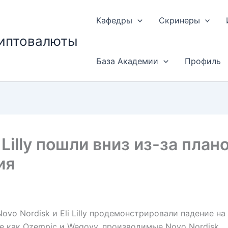
Кафедры
Скринеры
риптовалюты
База Академии
Профиль
i Lilly пошли вниз из-за пла
ия
ovo Nordisk и Eli Lilly продемонстрировали падение н
е как Ozempic и Wegovy, производимые Novo Nordisk.