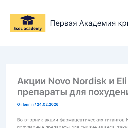
Перейти
к
содержимому
Первая Академия к
Акции Novo Nordisk и El
препараты для похуден
От
lennin
/
24.02.2026
Во вторник акции фармацевтических гигантов N
популярные препараты для снижения веса, таки