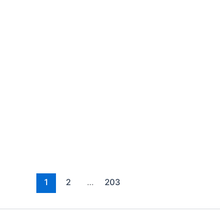
1
2
…
203