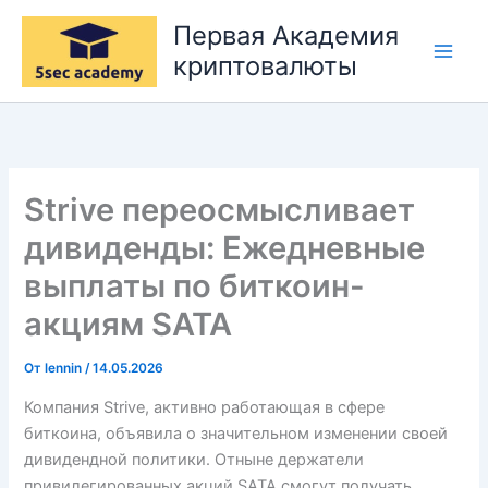
Перейти
Первая Академия
к
криптовалюты
содержимому
Strive переосмысливает
дивиденды: Ежедневные
выплаты по биткоин-
акциям SATA
От
lennin
/
14.05.2026
Компания Strive, активно работающая в сфере
биткоина, объявила о значительном изменении своей
дивидендной политики. Отныне держатели
привилегированных акций SATA смогут получать