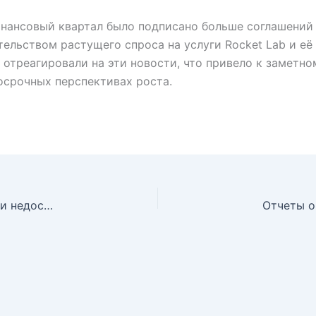
нансовый квартал было подписано больше соглашений н
ельством растущего спроса на услуги Rocket Lab и её
 отреагировали на эти новости, что привело к заметн
осрочных перспективах роста.
Акции Trade Desk под давлением: замедление роста и недостигнутые прибыли вызвали тревогу инвесторов