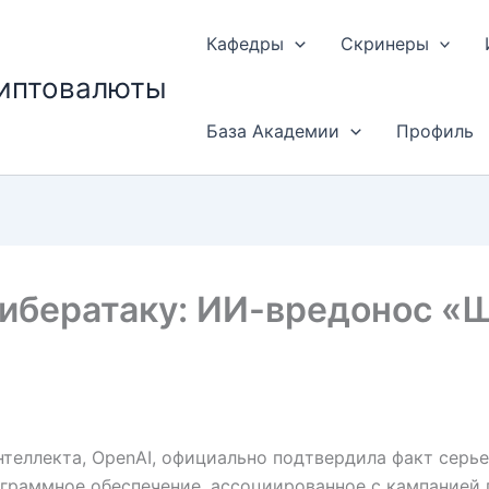
Кафедры
Скринеры
риптовалюты
База Академии
Профиль
ибератаку: ИИ-вредонос «Ш
теллекта, OpenAI, официально подтвердила факт серье
граммное обеспечение, ассоциированное с кампанией п