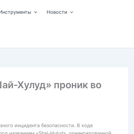
Инструменты
Новости
ай-Хулуд» проник во
зного инцидента безопасности. В ходе
од названием «Shai-Hulud», ориентированной