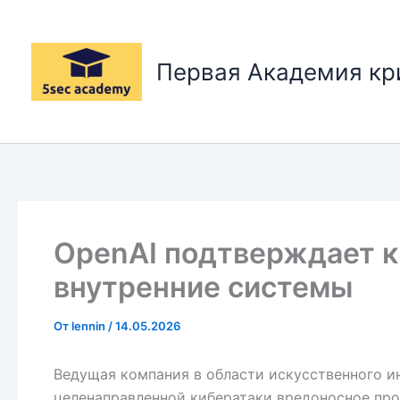
Перейти
к
содержимому
Первая Академия к
OpenAI подтверждает к
внутренние системы
От
lennin
/
14.05.2026
Ведущая компания в области искусственного ин
целенаправленной кибератаки вредоносное про