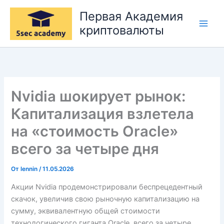
Перейти
Первая Академия
к
криптовалюты
содержимому
Nvidia шокирует рынок:
Капитализация взлетела
на «стоимость Oracle»
всего за четыре дня
От
lennin
/
11.05.2026
Акции Nvidia продемонстрировали беспрецедентный
скачок, увеличив свою рыночную капитализацию на
сумму, эквивалентную общей стоимости
технологического гиганта Oracle, всего за четыре