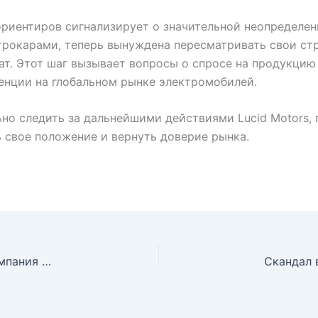
риентиров сигнализирует о значительной неопределен
рокарами, теперь вынуждена пересматривать свои стр
ат. Этот шаг вызывает вопросы о спросе на продукцию
енции на глобальном рынке электромобилей.
ьно следить за дальнейшими действиями Lucid Motors,
 свое положение и вернуть доверие рынка.
Феномен SanDisk: отделившись от Western Digital, компания стала гигантом