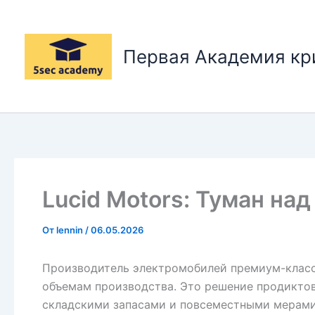
Перейти
к
содержимому
Первая Академия к
Lucid Motors: Туман на
От
lennin
/
06.05.2026
Производитель электромобилей премиум-класса 
объемам производства. Это решение продикто
складскими запасами и повсеместными мерами