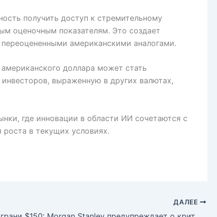
ность получить доступ к стремительному
ным оценочным показателям. Это создает
о переоцененными американскими аналогами.
 американского доллара может стать
 инвесторов, выраженную в других валютах,
нки, где инновации в области ИИ сочетаются с
 роста в текущих условиях.
ДАЛЕЕ
Нефть на грани $150: Morgan Stanley предупреждает о критическом сценарии с Ормузским проливом