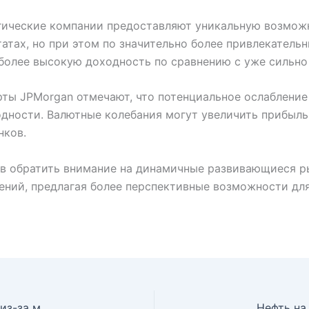
огические компании предоставляют уникальную возмож
тах, но при этом по значительно более привлекатель
более высокую доходность по сравнению с уже сильн
ты JPMorgan отмечают, что потенциальное ослабление
дности. Валютные колебания могут увеличить прибыль
нков.
в обратить внимание на динамичные развивающиеся ры
ний, предлагая более перспективные возможности для
ChatGPT под огнём: OpenAI предстанет перед судом из-за массовой стрельбы