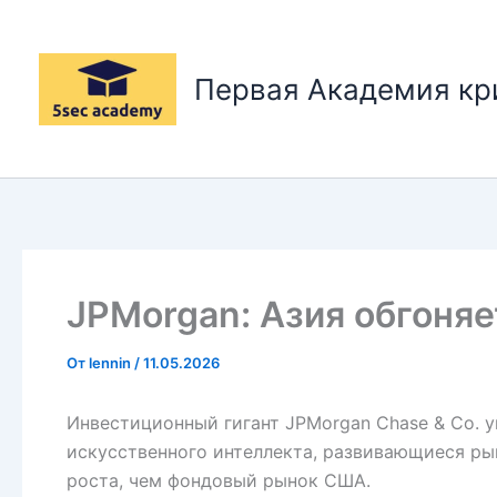
Перейти
к
содержимому
Первая Академия к
JPMorgan: Азия обгоня
От
lennin
/
11.05.2026
Инвестиционный гигант JPMorgan Chase & Co. у
искусственного интеллекта, развивающиеся рын
роста, чем фондовый рынок США.