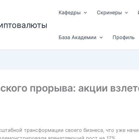
Кафедры
Скринеры
риптовалюты
База Академии
Профиль
еского прорыва: акции взлет
асштабной трансформации своего бизнеса, что уже нач
одемонстрировали впечатляющий рост на 17%.