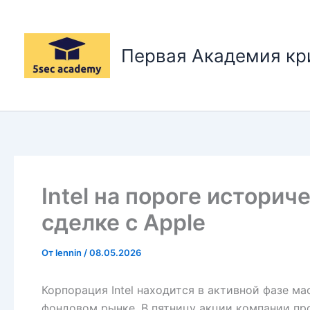
Перейти
к
содержимому
Первая Академия к
Intel на пороге историч
сделке с Apple
От
lennin
/
08.05.2026
Корпорация Intel находится в активной фазе м
фондовом рынке. В пятницу акции компании пр