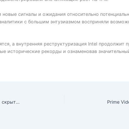
 новые сигналы и ожидания относительно потенциальн
 аналитики с большим энтузиазмом восприняли возмо
ятся, а внутренняя реструктуризация Intel продолжит 
вые исторические рекорды и ознаменовав значительный
ИИ как панацея от инфляции? Взгляд Кевина Уорша и скрытые риски для ФРС