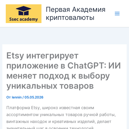
Перейти
Первая Академия
к
криптовалюты
содержимому
Etsy интегрирует
приложение в ChatGPT: ИИ
меняет подход к выбору
уникальных товаров
От
lennin
/
05.05.2026
Платформа Etsy, широко известная своим
ассортиментом уникальных товаров ручной работы,
винтажных находок и креативных изделий, делает
значительный шаг в освоении технологий