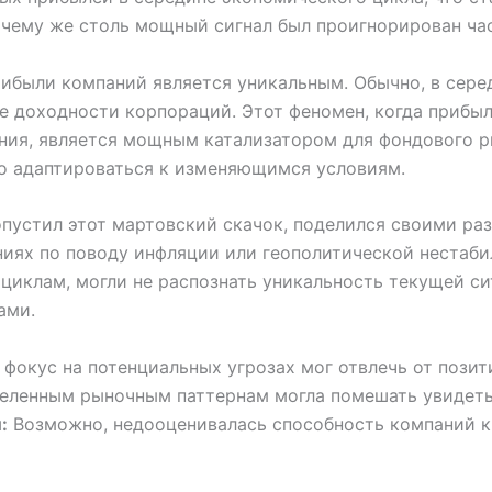
очему же столь мощный сигнал был проигнорирован ча
рибыли компаний является уникальным. Обычно, в сер
ие доходности корпораций. Этот феномен, когда прибы
ения, является мощным катализатором для фондового р
о адаптироваться к изменяющимся условиям.
опустил этот мартовский скачок, поделился своими ра
ниях по поводу инфляции или геополитической нестаби
циклам, могли не распознать уникальность текущей си
ами.
окус на потенциальных угрозах мог отвлечь от позит
еленным рыночным паттернам могла помешать увидеть
:
Возможно, недооценивалась способность компаний к