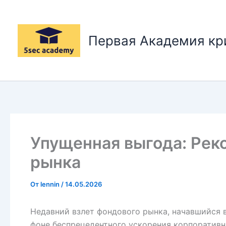
Перейти
к
содержимому
Первая Академия к
Упущенная выгода: Рек
рынка
От
lennin
/
14.05.2026
Недавний взлет фондового рынка, начавшийся в
фоне беспрецедентного ускорения корпоративн