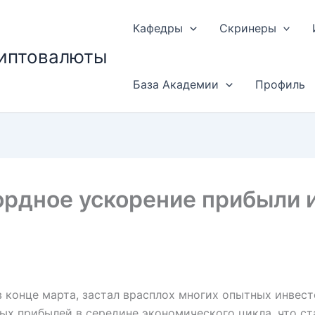
Кафедры
Скринеры
риптовалюты
База Академии
Профиль
ордное ускорение прибыли 
 конце марта, застал врасплох многих опытных инвест
ых прибылей в середине экономического цикла, что с