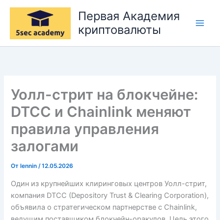
Перейти
Первая Академия
к
криптовалюты
содержимому
Уолл-стрит на блокчейне:
DTCC и Chainlink меняют
правила управления
залогами
От
lennin
/
12.05.2026
Один из крупнейших клиринговых центров Уолл-стрит,
компания DTCC (Depository Trust & Clearing Corporation),
объявила о стратегическом партнерстве с Chainlink,
ведущим поставщиком блокчейн-оракулов. Цель этого