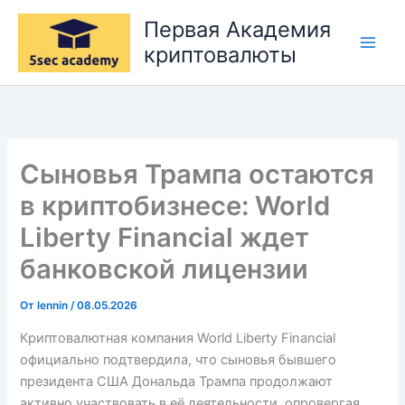
Перейти
Первая Академия
к
криптовалюты
содержимому
Сыновья Трампа остаются
в криптобизнесе: World
Liberty Financial ждет
банковской лицензии
От
lennin
/
08.05.2026
Криптовалютная компания World Liberty Financial
официально подтвердила, что сыновья бывшего
президента США Дональда Трампа продолжают
активно участвовать в её деятельности, опровергая