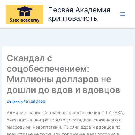
Перейти
Первая Академия
к
криптовалюты
содержимому
Скандал с
соцобеспечением:
Миллионы долларов не
дошли до вдов и вдовцов
От
lennin
/
01.05.2026
Администрация Социального обеспечения США (SSA)
оказалась в центре громкого скандала, связанного с
массовыми недоплатами. Тысячи вдов и вдовцов по
всей стране не получили положенные им пособия в