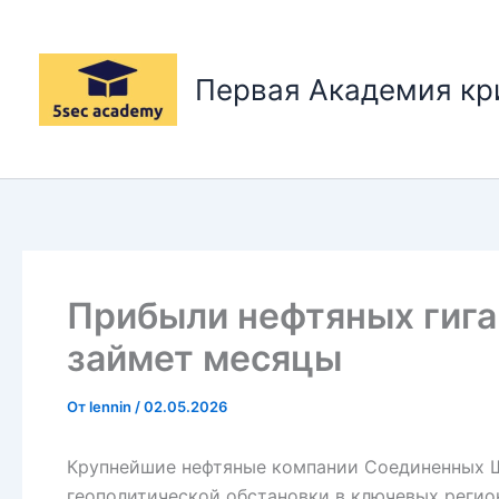
Перейти
к
содержимому
Первая Академия к
Прибыли нефтяных гига
займет месяцы
От
lennin
/
02.05.2026
Крупнейшие нефтяные компании Соединенных Ш
геополитической обстановки в ключевых регио