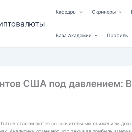
Кафедры
Скринеры
риптовалюты
База Академии
Профиль
нтов США под давлением: 
татов сталкиваются со значительным снижением дохо
нах. Аналитики отмечают, что текущая прибыль америк