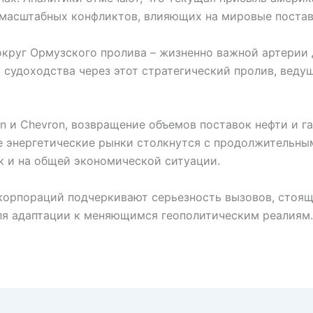
 масштабных конфликтов, влияющих на мировые постав
руг Ормузского пролива – жизненно важной артерии дл
 судоходства через этот стратегический пролив, вед
n и Chevron, возвращение объемов поставок нефти и г
ые энергетические рынки столкнутся с продолжительн
ак и на общей экономической ситуации.
орпораций подчеркивают серьезность вызовов, стоящ
ля адаптации к меняющимся геополитическим реалиям.