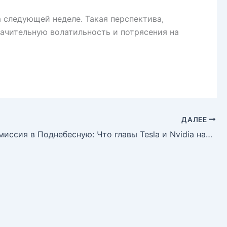
 следующей неделе. Такая перспектива,
ачительную волатильность и потрясения на
ДАЛЕЕ
Деловая миссия в Поднебесную: Что главы Tesla и Nvidia надеются получить от визита Трампа в Китай?