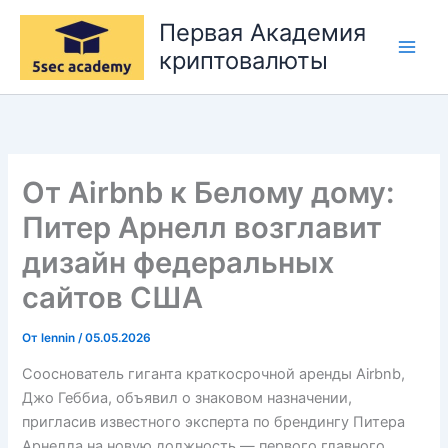
Перейти
Первая Академия
к
криптовалюты
содержимому
От Airbnb к Белому дому:
Питер Арнелл возглавит
дизайн федеральных
сайтов США
От
lennin
/
05.05.2026
Сооснователь гиганта краткосрочной аренды Airbnb,
Джо Геббиа, объявил о знаковом назначении,
пригласив известного эксперта по брендингу Питера
Арнелла на новую должность — первого главного